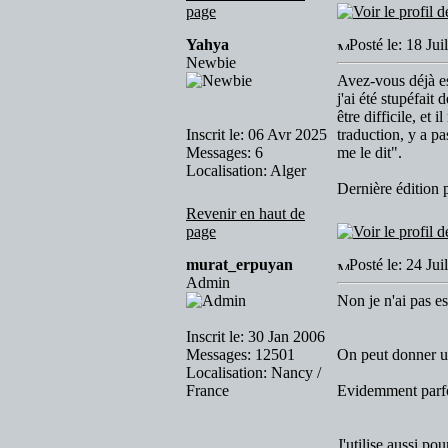
page
Yahya
Posté le: 18 Ju
Newbie
Avez-vous déjà es
j'ai été stupéfait
être difficile, e
Inscrit le: 06 Avr 2025
traduction, y a pa
Messages: 6
me le dit".
Localisation: Alger
Dernière édition 
Revenir en haut de
page
murat_erpuyan
Posté le: 24 Jui
Admin
Non je n'ai pas es
Inscrit le: 30 Jan 2006
Messages: 12501
On peut donner un
Localisation: Nancy /
France
Evidemment parfois
J'utilise aussi pou