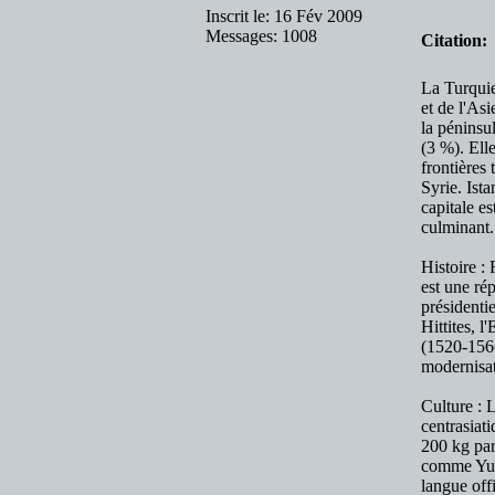
Inscrit le: 16 Fév 2009
Messages: 1008
Citation:
La Turquie
et de l'As
la péninsu
(3 %). Ell
frontières 
Syrie. Ist
capitale e
culminant.
Histoire :
est une ré
présidenti
Hittites, 
(1520-1566
modernisat
Culture : 
centrasiat
200 kg par 
comme Yun
langue offi