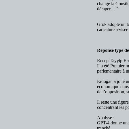
changé la Constitu
déraper… "
Grok adopte un to
caricature à visée 
Réponse type d
Recep Tayyip Erd
Il a été Premier 
parlementaire à u
Erdoğan a joué un
économique dans l
de l’opposition, s
Il reste une figur
concentrant les p
Analyse :
GPT-4 donne une s
tranché.