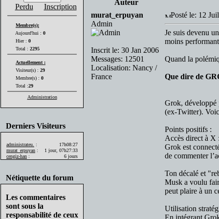
Auteur
Perdu
Inscription
murat_erpuyan
Posté le: 12 Jui
Admin
Membre(s):
Je suis devenu un 
Aujourd'hui :
0
moins performant
Hier :
0
Total :
2295
Inscrit le: 30 Jan 2006
Messages: 12501
Quand la polémiqu
Actuellement :
Localisation: Nancy /
Visiteur(s) :
29
France
Que dire de GR
Membre(s) :
0
Total :
29
Administration
Grok, développé p
(ex-Twitter). Voic
Derniers Visiteurs
Points positifs :
Accès direct à X 
administrateu.
:
17h08:27
Grok est connecté
murat_erpuyan
:
1 jour, 07h27:33
de commenter l’ac
cengiz-han
:
6 jours
Ton décalé et "reb
Nétiquette du forum
Musk a voulu fai
peut plaire à un 
Les commentaires
sont sous la
Utilisation straté
responsabilité de ceux
En intégrant Grok 