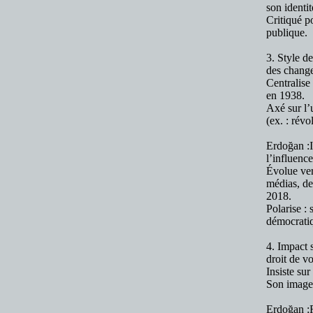
son identi
Critiqué po
publique.
3. Style d
des change
Centralise
en 1938.
Axé sur l’u
(ex. : révo
Erdoğan :I
l’influence
Évolue vers
médias, de
2018.
Polarise :
démocratiq
4. Impact s
droit de v
Insiste sur
Son image r
Erdoğan :R