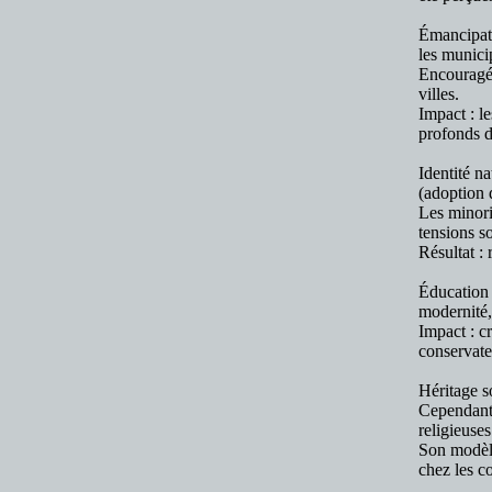
Émancipati
les munici
Encouragé 
villes.
Impact : l
profonds d
Identité n
(adoption d
Les minori
tensions s
Résultat :
Éducation 
modernité,
Impact : c
conservate
Héritage so
Cependant,
religieuses
Son modèle
chez les c