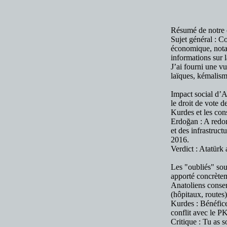
Résumé de notre c
Sujet général : C
économique, notam
informations sur 
J’ai fourni une v
laïques, kémalis
Impact social d’A
le droit de vote 
Kurdes et les con
Erdoğan : A redon
et des infrastructu
2016.
Verdict : Atatürk 
Les "oubliés" sou
apporté concrète
Anatoliens conserv
(hôpitaux, routes
Kurdes : Bénéfice
conflit avec le P
Critique : Tu as 