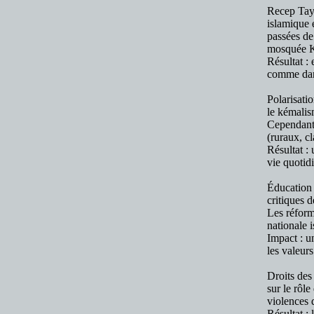
Recep Tayy
islamique 
passées de
mosquée Ka
Résultat :
comme dans
Polarisati
le kémalism
Cependant,
(ruraux, cl
Résultat : 
vie quotid
Éducation e
critiques d
Les réform
nationale 
Impact : u
les valeurs
Droits des
sur le rôle
violences d
Résultat : 