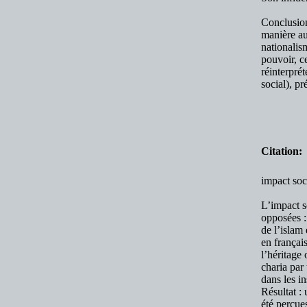
Conclusion
manière au
nationalis
pouvoir, c
réinterpré
social), pr
Citation:
impact soc
L’impact s
opposées :
de l’islam
en françai
l’héritage 
charia par
dans les in
Résultat : 
été perçue