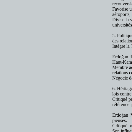
reconvers
Favorise u
aéroports, 
Divise la s
universités
5. Politiqu
des relatio
Intègre la
Erdoğan :P
Haut-Kara
Membre act
relations 
Négocie de
6. Héritag
lois contre
Critiqué p
référence 
Erdoğan :V
pieuses.
Critiqué po
Son influe