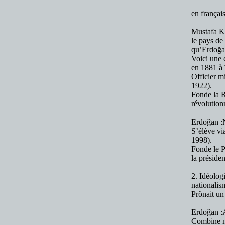
en français
Mustafa Ke
le pays de
qu’Erdoğan
Voici une 
en 1881 à 
Officier m
1922).
Fonde la R
révolution
Erdoğan :N
S’élève vi
1998).
Fonde le P
la préside
2. Idéolog
nationalis
Prônait un 
Erdoğan :A
Combine na