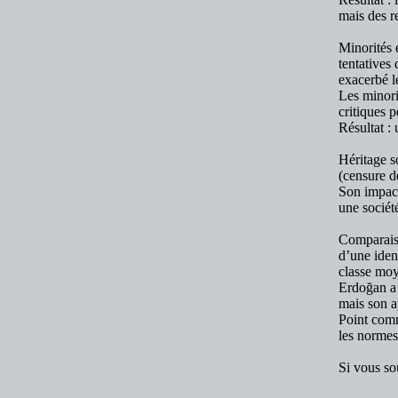
mais des re
Minorités 
tentatives
exacerbé l
Les minori
critiques p
Résultat : 
Héritage s
(censure de
Son impact
une société
Comparaiso
d’une iden
classe moy
Erdoğan a 
mais son ap
Point comm
les normes 
Si vous so