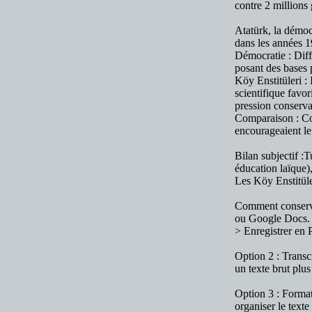
contre 2 millions 
Atatürk, la démoc
dans les années 1
Démocratie : Diffi
posant des bases p
Köy Enstitüleri :
scientifique favo
pression conserv
Comparaison : Con
encourageaient le
Bilan subjectif :T
éducation laïque),
Les Köy Enstitüle
Comment conserve
ou Google Docs. 
> Enregistrer en
Option 2 : Transcr
un texte brut plus
Option 3 : Formata
organiser le texte 