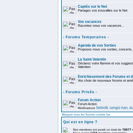
Captés sur le Net
Partagez vos trouvailles sur le Net
Vos vacances
Racontez-nous vos vacances...
- Forums Temporaires -
Agenda de vos Sorties
Proposez-nous vos sorties, concerts, 
La Saint-Valentin
Déclarez votre flamme et vos suggest
Valention
Enrichissement des Forums et du
Vos choix de nouveaux forums et améli
- Forums Privés -
Forum Action
Forum Action
SelimIII
cengiz-han
d
Modérateurs
,
,
Marquer tous les forums comme lus
Qui est en ligne ?
Nos membres ont posté un total de
78877
Nous avons
1434
membres enregistrés