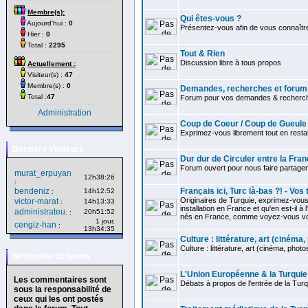
Membre(s):
Qui êtes-vous ?
Aujourd'hui :
0
Présentez-vous afin de vous connaître 
Hier :
0
Total :
2295
Tout & Rien
Discussion libre à tous propos
Actuellement :
Visiteur(s) :
47
Membre(s) :
0
Demandes, recherches et forum 
Total :
47
Forum pour vos demandes & recherche
Administration
Coup de Coeur / Coup de Gueule
Exprimez-vous librement tout en restan
Derniers Visiteurs
Dur dur de Circuler entre la Fran
Forum ouvert pour nous faire partag
murat_erpuyan
12h38:26
:
bendeniz
Français ici, Turc là-bas ?! - Vos
14h12:52
:
Originaires de Turquie, exprimez-vou
victor-marat
14h13:33
:
installation en France et qu'en est-il à
administrateu.
20h51:52
:
nés en France, comme voyez-vous votr
1 jour,
cengiz-han
:
13h34:35
Culture : littérature, art (cinéma, p
Culture : littérature, art (cinéma, photos.
Nétiquette du forum
L'Union Européenne & la Turquie
Les commentaires sont
Débats à propos de l'entrée de la Turq
sous la responsabilité de
ceux qui les ont postés