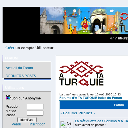
47 visiteur
un compte Utilisateur
Créer
FORUM
Accueil du Forum
DERNIERS POSTS
Utilisateurs
La date/heure actuelle est 10 Aoû 2026 15:33
Forums d'A TA TURQUIE Index du Forum
Bonjour,
Anonyme
Forum
Pseudo :
Mot de
- Forums Publics -
Passe:
La Nétiquette des Forums d'A 
Perdu
Inscription
A lire avant de poster !