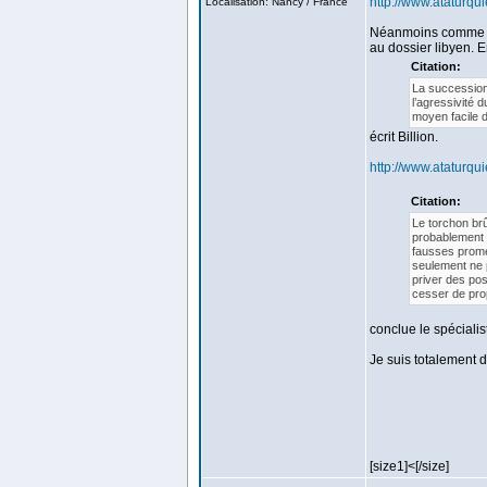
http://www.ataturqui
Localisation: Nancy / France
Néanmoins comme j'a
au dossier libyen. E
Citation:
La succession
l’agressivité 
moyen facile 
écrit Billion.
http://www.ataturquie
Citation:
Le torchon brû
probablement l
fausses prome
seulement ne 
priver des pos
cesser de prop
conclue le spécialis
Je suis totalement d
[size1]<[/size]