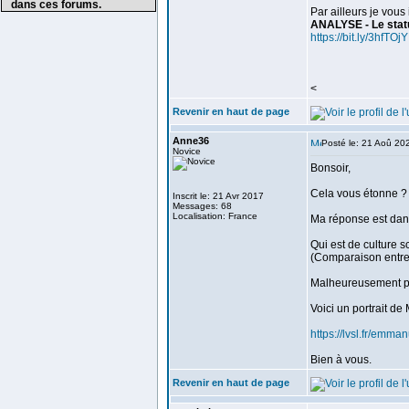
dans ces forums.
Par ailleurs je vous 
ANALYSE - Le statut
https://bit.ly/3hfTOjY
<
Revenir en haut de page
Anne36
Posté le: 21 Aoû 20
Novice
Bonsoir,
Cela vous étonne ?
Inscrit le: 21 Avr 2017
Messages: 68
Localisation: France
Ma réponse est dans
Qui est de culture sc
(Comparaison entre 
Malheureusement pou
Voici un portrait de 
https://lvsl.fr/emm
Bien à vous.
Revenir en haut de page