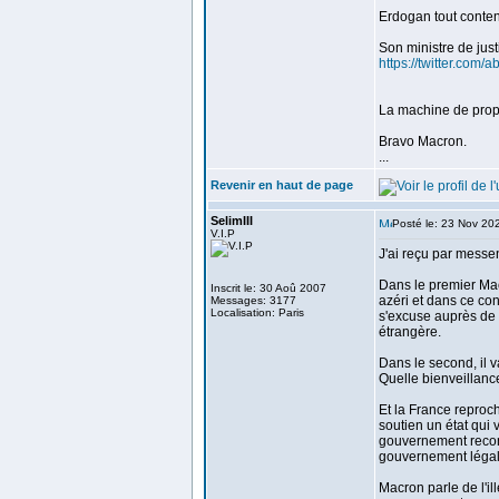
Erdogan tout conten
Son ministre de jus
https://twitter.co
La machine de prop
Bravo Macron.
...
Revenir en haut de page
SelimIII
Posté le: 23 Nov 20
V.I.P
J'ai reçu par messe
Dans le premier Mac
Inscrit le: 30 Aoû 2007
azéri et dans ce con
Messages: 3177
Localisation: Paris
s'excuse auprès de 
étrangère.
Dans le second, il v
Quelle bienveillance
Et la France reproch
soutien un état qui 
gouvernement reconn
gouvernement légal
Macron parle de l'il