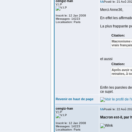
cengiz-han
Posté le: 21 Aoû 20
V.I.P
Merci Anne36,
Inscrit le: 12 Jan 2008
En effet les affirma
Messages: 14223
Localisation: Paris
La plus frappante p
Citation:
Macronisme e
vrais françai
et aussi
Citation:
Après avoir 
retraites, à 
Enfin les paroles d
ce sujet.
Revenir en haut de page
cengiz-han
Posté le: 22 Aoû 20
V.I.P
Macron est-il, par
Inscrit le: 12 Jan 2008
Messages: 14223
Localisation: Paris