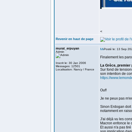
<
Revenir en haut de page
murat_erpuyan
Posté le: 13 Sep 20
Admin
Finalement les parol
Inscrit le: 30 Jan 2006
La Grèce, premier 
Messages: 12501
Sur fond de tension
Localisation: Nancy / France
son intention de co
https://www.lemond
Ouf!
Je ne peux pas m'e
Sinon Erdogan doit 
notamment en raison
J'ai déjà vu les co
Macron enfonce le c
Et aussi n'a pas tir
son implication dans