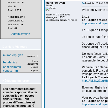
Aujourd'hui :
0
murat_erpuyan
Posté le: 20 Aoû 20
Admin
Hier :
0
Président Macron es
Total :
2295
Inscrit le: 30 Jan 2006
Lisez
Actuellement :
Messages: 12501
La Turquie est-ell
Localisation: Nancy / France
Visiteur(s) :
42
http://www.ataturqui
Membre(s) :
0
Total :
42
La Turquie d'Erdogan
Administration
Je pense que l'éche
Je pense qu'il est 
Derniers Visiteurs
chose, attaquer un p
De toute façon l'att
murat_erpuyan
03h45:19
Le coup de Sainte-S
:
rassembler le peuple
1 jour,
bendeniz
:
21h18:05
administrateu.
3 jours
Par ailleurs l'inter
:
cengiz-han
compris la France d
8 jours
:
Vous pouvez lire à c
La Libye, la Turquie
Nétiquette du forum
https://bit.ly/2ZLuH
Et en mer Egée la si
Les commentaires sont
un plateau territori
sous la responsabilité de
ceux qui les ont postés
Vous pouvez lire éga
dans le forum. Tout
La Turquie ne se p
propos diffamatoires et
http://www.ataturqu
injurieux ne sera toléré