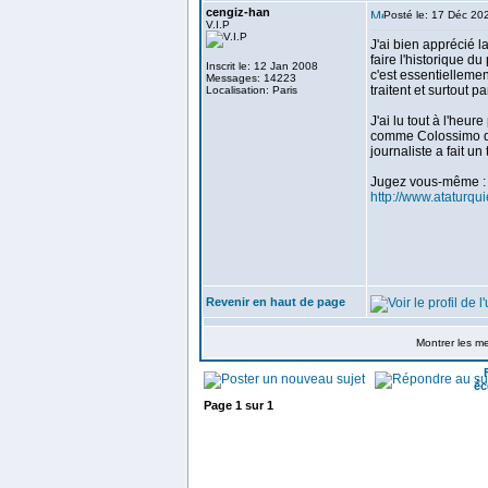
cengiz-han
Posté le: 17 Déc 20
V.I.P
J'ai bien apprécié l
faire l'historique du
Inscrit le: 12 Jan 2008
c'est essentiellemen
Messages: 14223
traitent et surtout p
Localisation: Paris
J'ai lu tout à l'heur
comme Colossimo qui 
journaliste a fait un
Jugez vous-même :
http://www.ataturqu
Revenir en haut de page
Montrer les m
éc
Page
1
sur
1