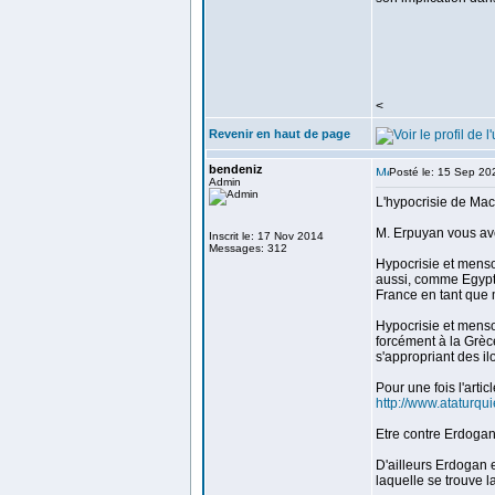
<
Revenir en haut de page
bendeniz
Posté le: 15 Sep 20
Admin
L'hypocrisie de Mac
M. Erpuyan vous avez
Inscrit le: 17 Nov 2014
Messages: 312
Hypocrisie et menso
aussi, comme Egypte
France en tant que 
Hypocrisie et menso
forcément à la Grèce
s'appropriant des il
Pour une fois l'arti
http://www.ataturqui
Etre contre Erdogan 
D'ailleurs Erdogan e
laquelle se trouve l