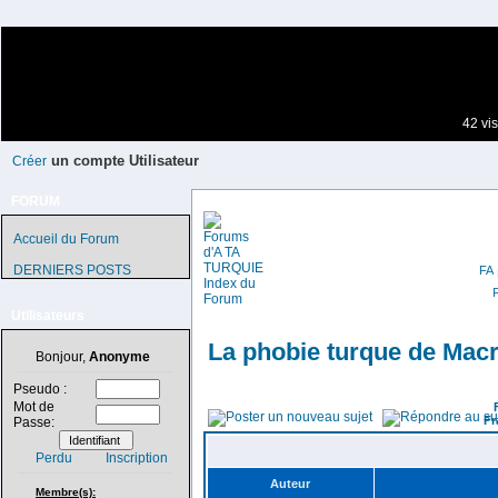
42 vis
un compte Utilisateur
Créer
FORUM
Accueil du Forum
DERNIERS POSTS
Utilisateurs
La phobie turque de Mac
Bonjour,
Anonyme
Pseudo :
Mot de
Fr
Passe:
Perdu
Inscription
Auteur
Membre(s):