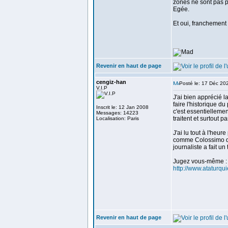
zones ne sont pas p
Egée.
Et oui, franchement 
Revenir en haut de page
cengiz-han
Posté le: 17 Déc 20
V.I.P
J'ai bien apprécié l
faire l'historique du
Inscrit le: 12 Jan 2008
c'est essentiellemen
Messages: 14223
traitent et surtout p
Localisation: Paris
J'ai lu tout à l'heur
comme Colossimo qui 
journaliste a fait un
Jugez vous-même :
http://www.ataturqu
Revenir en haut de page